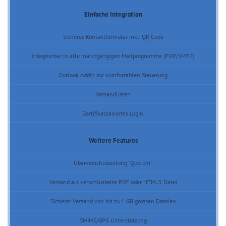
Einfache Integration
Sicheres Kontaktformular inkl. QR Code
Integrierbar in alle marktgängigen Mailprogramme (POP/SMTP)
Outlook AddIn zur komfortablen Steuerung
Versandlisten
Zertifikatbasiertes Login
Weitere Features
Überverschlüsselung "Quorum"
Versand als verschlüsselte PDF oder HTML5 Datei
Sicherer Versand von bis zu 1 GB grossen Dateien
SMIME/GPG Unterstützung