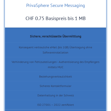
PrivaSphere Secure Messaging
CHF 0.75 Basispreis bis 1 MB
Sichere, verschlüsselte Übermittlung
Konsequent vertrauliche eMail (bis 1GB) Übertragung ohne
Softwareinstallation
Verhinderung von Fehlzustellungen - Authentisierung des Empfängers
mittels MUC
Beziehungsvertraulichkeit
Sicheres Kontaktformular
Datenhaltung in der Schweiz
ISO 27001 – 2022 zertifiziert